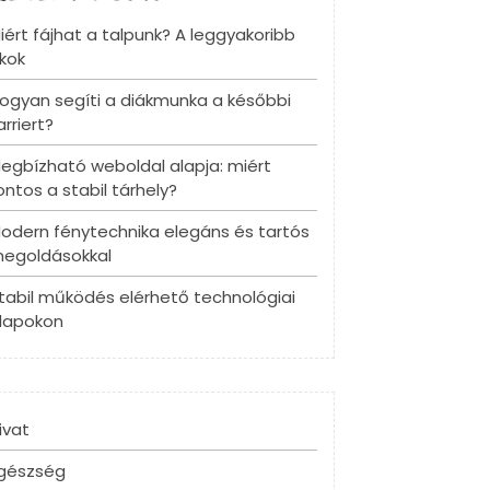
iért fájhat a talpunk? A leggyakoribb
kok
ogyan segíti a diákmunka a későbbi
arriert?
egbízható weboldal alapja: miért
ontos a stabil tárhely?
odern fénytechnika elegáns és tartós
egoldásokkal
tabil működés elérhető technológiai
lapokon
ivat
gészség