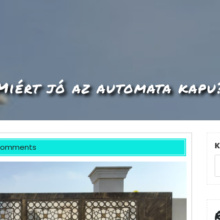
Miért jó az automata kapu
K
Comments