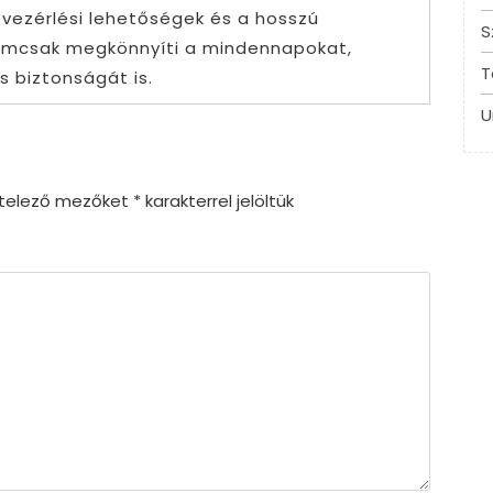
 vezérlési lehetőségek és a hosszú
S
nemcsak megkönnyíti a mindennapokat,
T
s biztonságát is.
U
ötelező mezőket
*
karakterrel jelöltük