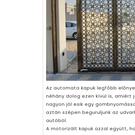
Az automata kapuk legfőbb előnye a
néhány dolog ezen kívül is, amiért
nagyon jól esik egy gombnyomással
aztán szépen beguruljunk az udvarba
autóból.
A motorizált kapuk azzal együtt, 