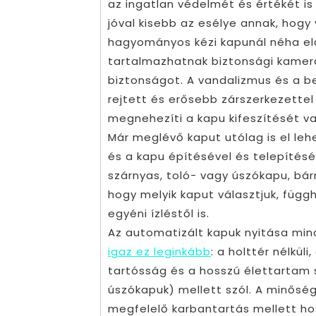
az ingatlan védelmét és értékét is
jóval kisebb az esélye annak, hogy
hagyományos kézi kapunál néha el
tartalmazhatnak biztonsági kamerá
biztonságot. A vandalizmus és a b
rejtett és erősebb zárszerkezette
megnehezíti a kapu kifeszítését 
Már meglévő kaput utólag is el leh
és a kapu építésével és telepítésé
szárnyas, toló- vagy úszókapu, bárm
hogy melyik kaput választjuk, függh
egyéni ízléstől is.
Az automatizált kapuk nyitása mi
igaz ez leginkább
: a holttér nélkül
tartósság és a hosszú élettartam 
úszókapuk) mellett szól. A minősé
megfelelő karbantartás mellett h