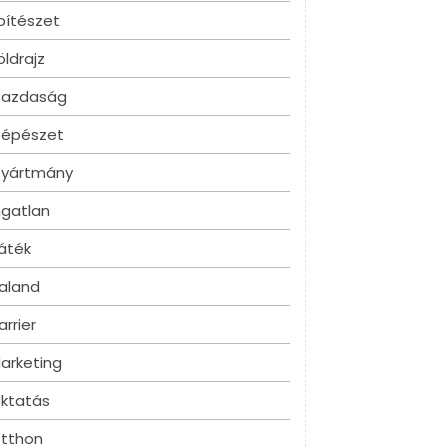
pítészet
öldrajz
azdaság
épészet
yártmány
ngatlan
áték
aland
arrier
arketing
ktatás
tthon