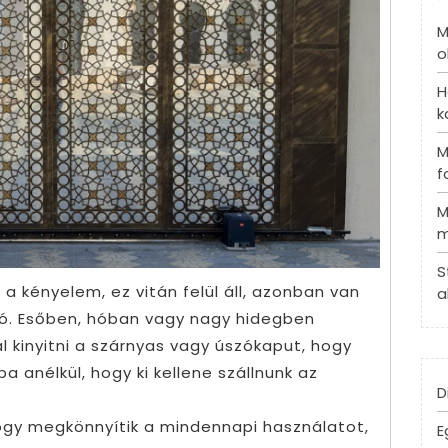
M
o
H
k
M
f
M
m
S
 kényelem, ez vitán felül áll, azonban van
a
 jó. Esőben, hóban vagy nagy hidegben
 kinyitni a szárnyas vagy úszókaput, hogy
 anélkül, hogy ki kellene szállnunk az
D
hogy megkönnyítik a mindennapi használatot,
E