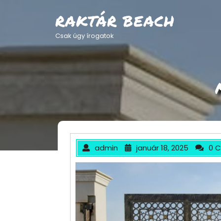
Skip
to
RAKTÁR BEACH
content
Csak úgy írogatok
admin
január 18, 2025
0 