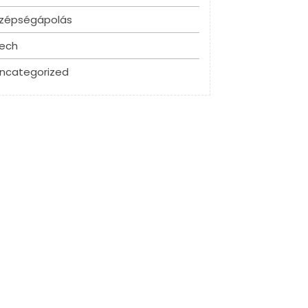
zépségápolás
ech
ncategorized