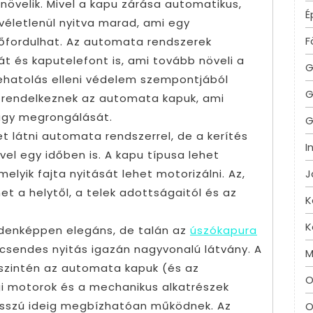
 növelik. Mivel a kapu zárása automatikus,
É
 véletlenül nyitva marad, ami egy
F
őfordulhat. Az automata rendszerek
t és kaputelefont is, ami tovább növeli a
G
ehatolás elleni védelem szempontjából
G
l rendelkeznek az automata kapuk, ami
vagy megrongálását.
G
et látni automata rendszerrel, de a kerítés
I
vel egy időben is. A kapu típusa lehet
J
elyik fajta nyitását lehet motorizálni. Az,
et a helytől, a telek adottságaitól és az
K
K
ndenképpen elegáns, de talán az
úszókapura
i, csendes nyitás igazán nagyvonalú látvány. A
M
szintén az automata kapuk (és az
O
gi motorok és a mechanikus alkatrészek
osszú ideig megbízhatóan működnek. Az
O