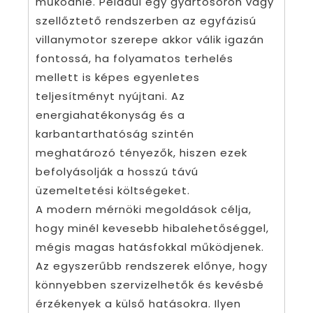
működnie. Például egy gyártósoron vagy
szellőztető rendszerben az egyfázisú
villanymotor szerepe akkor válik igazán
fontossá, ha folyamatos terhelés
mellett is képes egyenletes
teljesítményt nyújtani. Az
energiahatékonyság és a
karbantarthatóság szintén
meghatározó tényezők, hiszen ezek
befolyásolják a hosszú távú
üzemeltetési költségeket.
A modern mérnöki megoldások célja,
hogy minél kevesebb hibalehetőséggel,
mégis magas hatásfokkal működjenek.
Az egyszerűbb rendszerek előnye, hogy
könnyebben szervizelhetők és kevésbé
érzékenyek a külső hatásokra. Ilyen