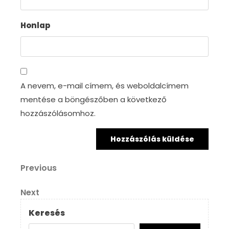
Honlap
A nevem, e-mail címem, és weboldalcímem
mentése a böngészőben a következő
hozzászólásomhoz.
Bejegyzés
Previous
Previous
Post
navigáció
Next
Next
Post
Keresés