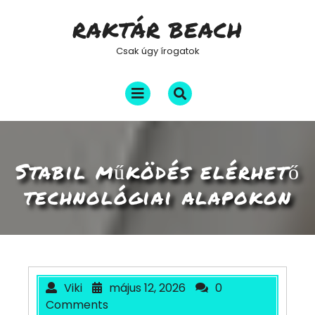
Skip
RAKTÁR BEACH
to
content
Csak úgy írogatok
Open
Menu
Stabil működés elérhető
technológiai alapokon
Viki
május 12, 2026
0
Comments