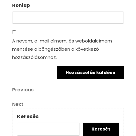
Honlap
A nevem, e-mail címem, és weboldalcímem
mentése a böngészőben a következő
hozzászólásomhoz.
Bejegyzés
Previous
Previous
Post
navigáció
Next
Next
Post
Keresés
Keresés