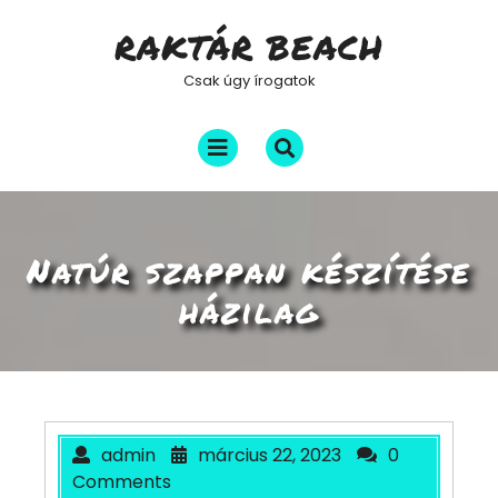
Skip
RAKTÁR BEACH
to
content
Csak úgy írogatok
Open
Menu
Natúr szappan készítése
házilag
admin
március 22, 2023
0
Comments