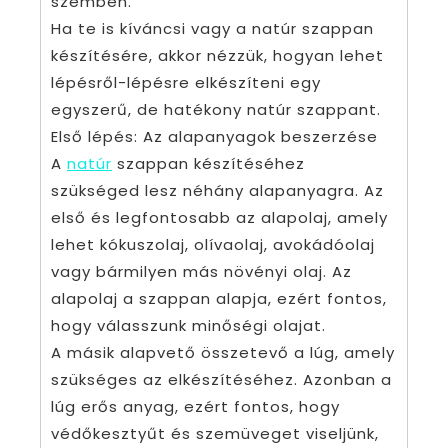
szemben.
Ha te is kíváncsi vagy a natúr szappan
készítésére, akkor nézzük, hogyan lehet
lépésről-lépésre elkészíteni egy
egyszerű, de hatékony natúr szappant.
Első lépés: Az alapanyagok beszerzése
A
natúr
szappan készítéséhez
szükséged lesz néhány alapanyagra. Az
első és legfontosabb az alapolaj, amely
lehet kókuszolaj, olívaolaj, avokádóolaj
vagy bármilyen más növényi olaj. Az
alapolaj a szappan alapja, ezért fontos,
hogy válasszunk minőségi olajat.
A másik alapvető összetevő a lúg, amely
szükséges az elkészítéséhez. Azonban a
lúg erős anyag, ezért fontos, hogy
védőkesztyűt és szemüveget viseljünk,