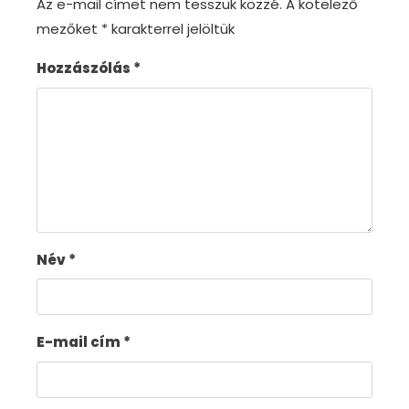
Az e-mail címet nem tesszük közzé.
A kötelező
mezőket
*
karakterrel jelöltük
Hozzászólás
*
Név
*
E-mail cím
*