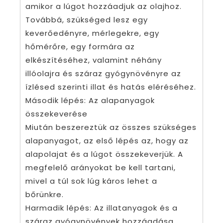
amikor a lúgot hozzáadjuk az olajhoz.
Továbbá, szükséged lesz egy
keverőedényre, mérlegekre, egy
hőmérőre, egy formára az
elkészítéséhez, valamint néhány
illóolajra és száraz gyógynövényre az
ízlésed szerinti illat és hatás eléréséhez.
Második lépés: Az alapanyagok
összekeverése
Miután beszereztük az összes szükséges
alapanyagot, az első lépés az, hogy az
alapolajat és a lúgot összekeverjük. A
megfelelő arányokat be kell tartani,
mivel a túl sok lúg káros lehet a
bőrünkre.
Harmadik lépés: Az illatanyagok és a
száraz gyógynövények hozzáadása