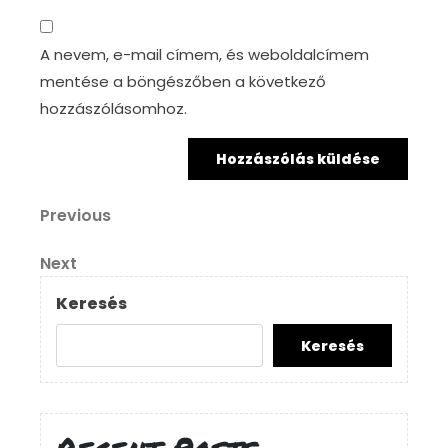
A nevem, e-mail címem, és weboldalcímem
mentése a böngészőben a következő
hozzászólásomhoz.
Bejegyzés
Previous
Previous
Post
navigáció
Next
Next
Post
Keresés
Keresés
Recent Posts