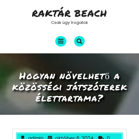
Skip
RAKTÁR BEACH
to
content
Csak úgy írogatok
Open
Menu
Hogyan növelhető a
közösségi játszóterek
élettartama?
admin
október 6, 2024
0