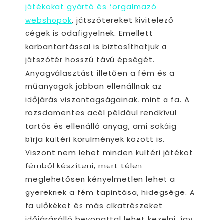
játékokat gyártó és forgalmazó
webshopok
, játszótereket kivitelező
cégek is odafigyelnek. Emellett
karbantartással is biztosíthatjuk a
játszótér hosszú távú épségét.
Anyagválasztást illetően a fém és a
műanyagok jobban ellenállnak az
időjárás viszontagságainak, mint a fa. A
rozsdamentes acél például rendkívül
tartós és ellenálló anyag, ami sokáig
bírja kültéri körülmények között is.
Viszont nem lehet minden kültéri játékot
fémből készíteni, mert télen
meglehetősen kényelmetlen lehet a
gyereknek a fém tapintása, hidegsége. A
fa ülőkéket és más alkatrészeket
időjárásálló bevonattal lehet kezelni, így