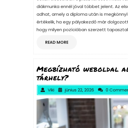
diákmunka ennél jóval többet jelent. Az 
adhat, amely a diploma után is megkönnyít
értékelik, ha egy pályakezdő már dolgozott
hogy milyen pozícióban szerzett tapasztal
READ
READ MORE
MORE
Megbízható weboldal al
tárhely?
Viki
június 22, 2026
0 Comme