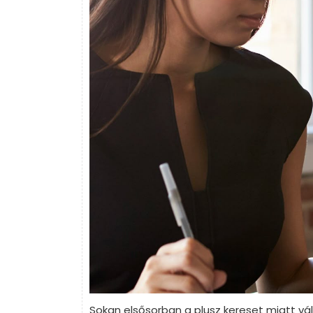
Sokan elsősorban a plusz kereset miatt vá