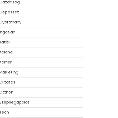
Gazdaság
Gépészet
Gyártmány
Ingatlan
Játék
Kaland
Karrier
Marketing
Oktatás
Otthon
Szépségápolás
Tech