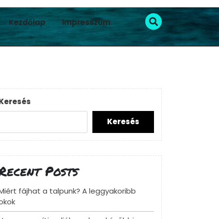
Kezdőlap
Impresszum
Keresés
Keresés
Recent Posts
Miért fájhat a talpunk? A leggyakoribb
okok