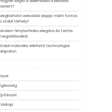
Hogyan segíti a diákmunka a későbbi
karriert?
Megbízható weboldal alapja: miért fontos
a stabil tárhely?
Modern fénytechnika elegáns és tartós
megoldásokkal
Stabil működés elérhető technológiai
alapokon
Divat
Egészség
Építészet
Földrajz