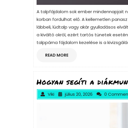
A talpfájdalom sok ember mindennapjait n
korban fordulhat elő. A kellemetlen panasz
lábbeli, lúdtalp vagy akár gyulladásos elvál
a kiváltó okról, ezért tartós tünetek eset
talppárna fájdalom kezelése is a kivizsgálá
READ
READ MORE
MORE
Hogyan segíti a diákmun
Viki
július 20, 2026
0 Commen