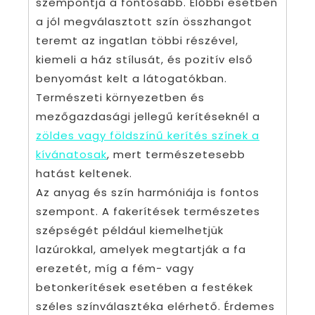
szempontja a fontosabb. Előbbi esetben
a jól megválasztott szín összhangot
teremt az ingatlan többi részével,
kiemeli a ház stílusát, és pozitív első
benyomást kelt a látogatókban.
Természeti környezetben és
mezőgazdasági jellegű kerítéseknél a
zöldes vagy földszínű kerítés színek a
kívánatosak
, mert természetesebb
hatást keltenek.
Az anyag és szín harmóniája is fontos
szempont. A fakerítések természetes
szépségét például kiemelhetjük
lazúrokkal, amelyek megtartják a fa
erezetét, míg a fém- vagy
betonkerítések esetében a festékek
széles színválasztéka elérhető. Érdemes