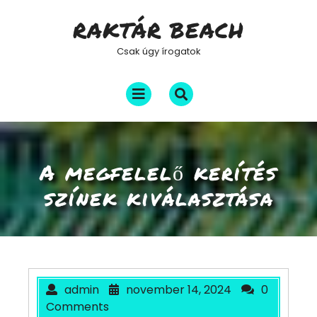
Skip
RAKTÁR BEACH
to
content
Csak úgy írogatok
Open
Menu
A megfelelő kerítés
színek kiválasztása
admin
november 14, 2024
0
Comments