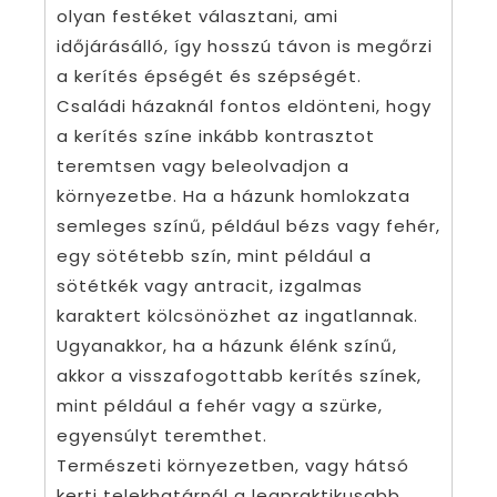
olyan festéket választani, ami
időjárásálló, így hosszú távon is megőrzi
a kerítés épségét és szépségét.
Családi házaknál fontos eldönteni, hogy
a kerítés színe inkább kontrasztot
teremtsen vagy beleolvadjon a
környezetbe. Ha a házunk homlokzata
semleges színű, például bézs vagy fehér,
egy sötétebb szín, mint például a
sötétkék vagy antracit, izgalmas
karaktert kölcsönözhet az ingatlannak.
Ugyanakkor, ha a házunk élénk színű,
akkor a visszafogottabb kerítés színek,
mint például a fehér vagy a szürke,
egyensúlyt teremthet.
Természeti környezetben, vagy hátsó
kerti telekhatárnál a legpraktikusabb