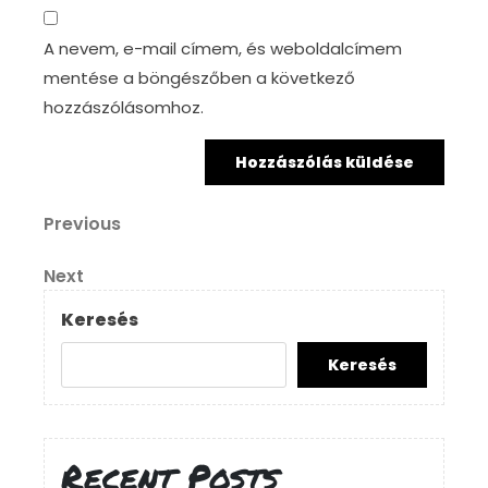
A nevem, e-mail címem, és weboldalcímem
mentése a böngészőben a következő
hozzászólásomhoz.
Bejegyzés
Previous
Previous
Post
navigáció
Next
Next
Post
Keresés
Keresés
Recent Posts