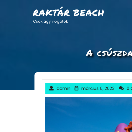
Skip
to
RAKTÁR BEACH
content
Csak úgy írogatok
A csúszd
admin
március 6, 2023
0