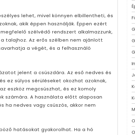
É
zélyes lehet, mivel könnyen elbillentheti, és
F
zoknak, akik éppen használják. Éppen ezért
G
 megfelelő szélvédő rendszert alkalmazzunk,
a talajhoz. Az erős szélben nem ajánlott
G
savarhatja a végét, és a felhasználó
G
I
ázatot jelent a csúszdára. Az eső nedves és
J
és ez súlyos sérüléseket okozhat azoknak,
K
n az eszköz megcsúszhat, és ez komoly
lók számára. A használata előtt alaposan
K
t, és ha nedves vagy csúszós, akkor nem
M
O
nböző hatásokat gyakorolhat. Ha a hó
O