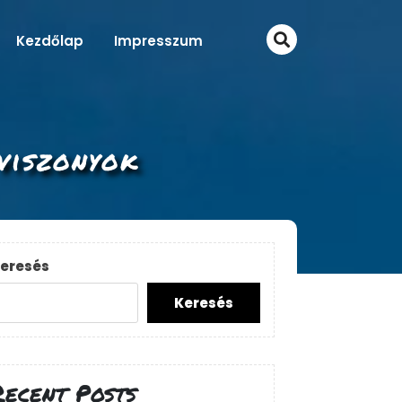
Kezdőlap
Impresszum
viszonyok
eresés
Keresés
Recent Posts