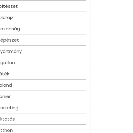
pítészet
öldrajz
azdaság
épészet
yártmány
ngatlan
áték
aland
arrier
arketing
ktatás
tthon