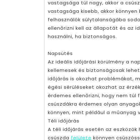
vastagsága túl nagy, akkor a csúsz
vastagsága kisebb, akkor könnyen 
felhasználók súlytalanságába sodor
ellenőrizni kell az állapotát és az 
használni, ha biztonságos.
Napsütés
Az ideális időjárási körülmény a 
kellemesek és biztonságosak lehet
időjárás is okozhat problémákat, mi
égési sérüléseket okozhat az érzék
érdemes ellenőrizni, hogy nem túl f
csúszdákra érdemes olyan anyagok
könnyen, mint például a műanyag 
Téli időjárás
A téli időjárás esetén az eszközök 
csúszda
felülete
könnyen csúszóssá 