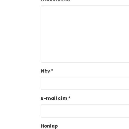
Név
*
E-mail cím
*
Honlap