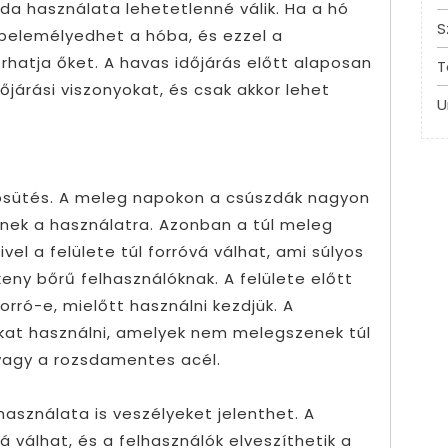
da használata lehetetlenné válik. Ha a hó
S
belemélyedhet a hóba, és ezzel a
hatja őket. A havas időjárás előtt alaposan
T
időjárási viszonyokat, és csak akkor lehet
U
napsütés. A meleg napokon a csúszdák nagyon
nek a használatra. Azonban a túl meleg
vel a felülete túl forróvá válhat, ami súlyos
eny bőrű felhasználóknak. A felülete előtt
orró-e, mielőtt használni kezdjük. A
at használni, amelyek nem melegszenek túl
vagy a rozsdamentes acél.
használata is veszélyeket jelenthet. A
válhat, és a felhasználók elveszíthetik a