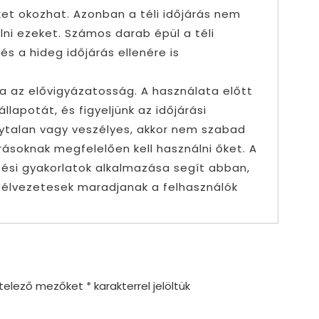
eket okozhat. Azonban a téli időjárás nem
lni ezeket. Számos darab épül a téli
és a hideg időjárás ellenére is
a az elővigyázatosság. A használata előtt
állapotát, és figyeljünk az időjárási
onytalan vagy veszélyes, akkor nem szabad
rásoknak megfelelően kell használni őket. A
zési gyakorlatok alkalmazása segít abban,
 élvezetesek maradjanak a felhasználók
ötelező mezőket
*
karakterrel jelöltük