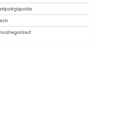
zépségápolás
ech
ncategorized