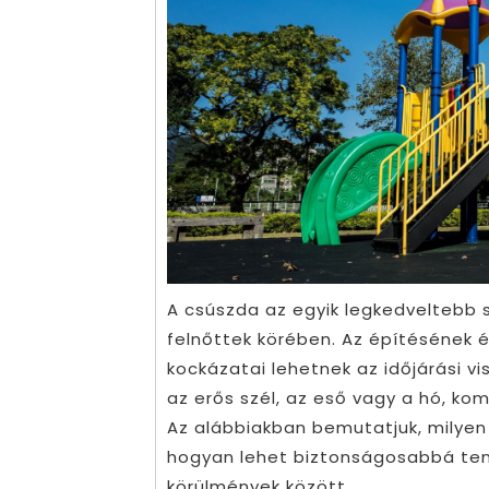
A csúszda az egyik legkedveltebb
felnőttek körében. Az építésének
kockázatai lehetnek az időjárási v
az erős szél, az eső vagy a hó, ko
Az alábbiakban bemutatjuk, milyen 
hogyan lehet biztonságosabbá tenn
körülmények között.