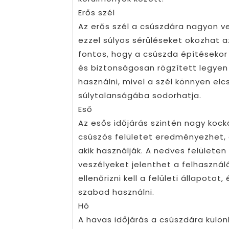
Erős szél
Az erős szél a csúszdára nagyon ves
ezzel súlyos sérüléseket okozhat a
fontos, hogy a csúszda építésekor
és biztonságosan rögzített legyen 
használni, mivel a szél könnyen elc
súlytalanságába sodorhatja.
Eső
Az esős időjárás szintén nagy kock
csúszós felületet eredményezhet, 
akik használják. A nedves felülete
veszélyeket jelenthet a felhaszná
ellenőrizni kell a felületi állapoto
szabad használni.
Hó
A havas időjárás a csúszdára külö