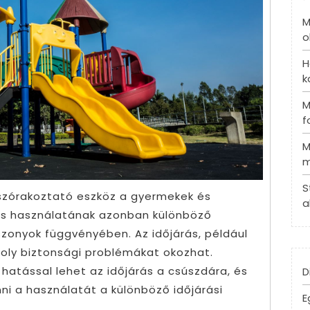
M
o
H
k
M
f
M
m
S
 szórakoztató eszköz a gyermekek és
a
 és használatának azonban különböző
iszonyok függvényében. Az időjárás, például
moly biztonsági problémákat okozhat.
hatással lehet az időjárás a csúszdára, és
D
i a használatát a különböző időjárási
E