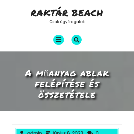
Skip
RAKTÁR BEACH
to
content
Csak úgy írogatok
Open
Menu
A műanyag ablak
felépítése és
összetétele
admin
június 8, 2023
0