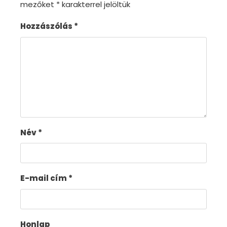
mezőket
*
karakterrel jelöltük
Hozzászólás
*
Név
*
E-mail cím
*
Honlap