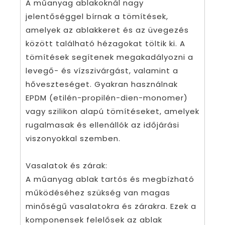
A műanyag ablakoknál nagy
jelentőséggel bírnak a tömítések,
amelyek az ablakkeret és az üvegezés
között található hézagokat töltik ki. A
tömítések segítenek megakadályozni a
levegő- és vízszivárgást, valamint a
hőveszteséget. Gyakran használnak
EPDM (etilén-propilén-dien-monomer)
vagy szilikon alapú tömítéseket, amelyek
rugalmasak és ellenállók az időjárási
viszonyokkal szemben.
Vasalatok és zárak:
A műanyag ablak tartós és megbízható
működéséhez szükség van magas
minőségű vasalatokra és zárakra. Ezek a
komponensek felelősek az ablak