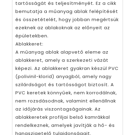
tartósságát és teljesítményét. Ez a cikk
bemutatja a műanyag ablak felépítését
és összetételét, hogy jobban megértsük
ezeknek az ablakoknak az előnyeit az
épületekben.
Ablakkeret:
A műanyag ablak alapvető eleme az
ablakkeret, amely a szerkezeti vázát
képezi. Az ablakkeret gyakran készül PVC
(polivinil-klorid) anyagból, amely nagy
szilárdságot és tartósságot biztosít. A
PVC keretek könnyűek, nem korrodálnak,
nem rozsdásodnak, valamint ellenállnak
az időjárás viszontagságainak. Az
ablakkeretek profiljai belső kamrákkal
rendelkeznek, amelyek javítják a hő- és
hangszigetelő tulajdonságait.