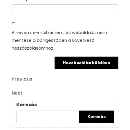
A nevem, e-mail címem, és weboldalcímem
mentése a böngészőben a következő
hozzászólásomhoz.
Bejegyzés
Previous
Previous
Post
navigáció
Next
Next
Post
Keresés
Keresés