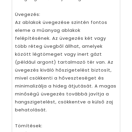
Üvegezés:
Az ablakok üvegezése szintén fontos
eleme a műanyag ablakok
felépítésének. Az üvegezés két vagy
több réteg üvegből állhat, amelyek
között légtömeget vagy inert gázt
(például argont) tartalmazó tér van. Az
üvegezés kiváló hőszigetelést biztosít,
mivel csökkenti a hőveszteséget és
minimalizálja a hideg átjutását. A magas
minőségű üvegezés továbbá javítja a
hangszigetelést, csökkentve a külső zaj
behatolását.
Tömítések: